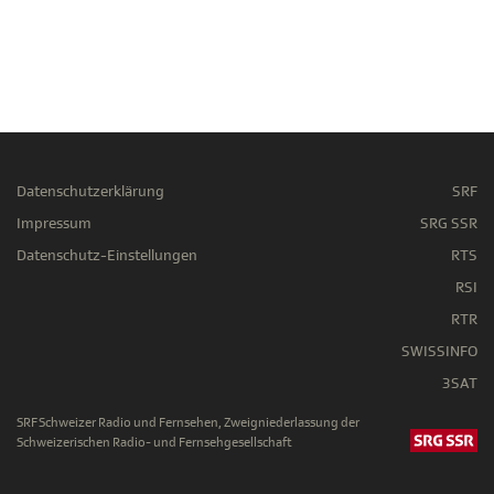
Datenschutzerklärung
SRF
Impressum
SRG SSR
Datenschutz-Einstellungen
RTS
RSI
RTR
SWISSINFO
3SAT
SRF Schweizer Radio und Fernsehen, Zweigniederlassung der
Schweizerischen Radio- und Fernsehgesellschaft