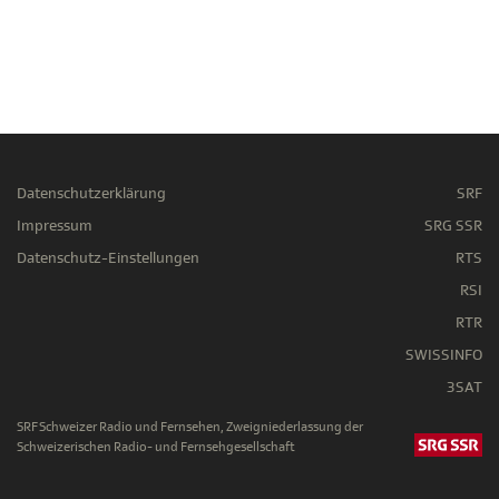
Datenschutzerklärung
SRF
Impressum
SRG SSR
Datenschutz-Einstellungen
RTS
RSI
RTR
SWISSINFO
3SAT
SRF Schweizer Radio und Fernsehen, Zweigniederlassung der
Schweizerischen Radio- und Fernsehgesellschaft