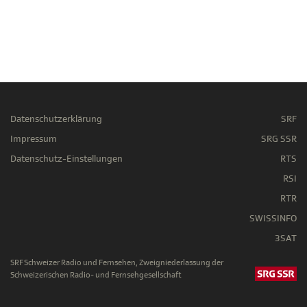
Datenschutzerklärung
SRF
Impressum
SRG SSR
Datenschutz-Einstellungen
RTS
RSI
RTR
SWISSINFO
3SAT
SRF Schweizer Radio und Fernsehen, Zweigniederlassung der
Schweizerischen Radio- und Fernsehgesellschaft