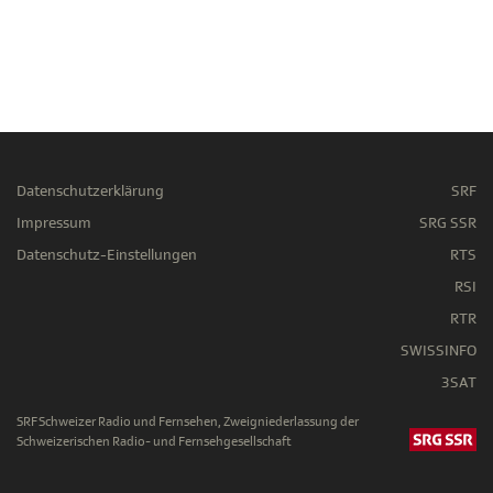
Datenschutzerklärung
SRF
Impressum
SRG SSR
Datenschutz-Einstellungen
RTS
RSI
RTR
SWISSINFO
3SAT
SRF Schweizer Radio und Fernsehen, Zweigniederlassung der
Schweizerischen Radio- und Fernsehgesellschaft