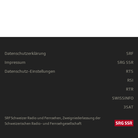
Datenschutzerklärung
SRF
Impressum
SRG SSR
Datenschutz-Einstellungen
RTS
RSI
RTR
SWISSINFO
3SAT
SRF Schweizer Radio und Fernsehen, Zweigniederlassung der
Schweizerischen Radio- und Fernsehgesellschaft