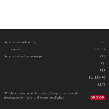
Datenschutzerklärung
SRF
Impressum
SRG SSR
Datenschutz-Einstellungen
RTS
RSI
RTR
SWISSINFO
3SAT
SRF Schweizer Radio und Fernsehen, Zweigniederlassung der
Schweizerischen Radio- und Fernsehgesellschaft