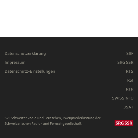
Datenschutzerklärung
SRF
Impressum
SRG SSR
Datenschutz-Einstellungen
RTS
RSI
RTR
SWISSINFO
3SAT
SRF Schweizer Radio und Fernsehen, Zweigniederlassung der
Schweizerischen Radio- und Fernsehgesellschaft