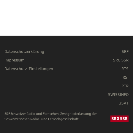
Datenschutzerklärung
SRF
Impressum
SRG SSR
Datenschutz-Einstellungen
RTS
RSI
RTR
SWISSINFO
3SAT
SRF Schweizer Radio und Fernsehen, Zweigniederlassung der
Schweizerischen Radio- und Fernsehgesellschaft