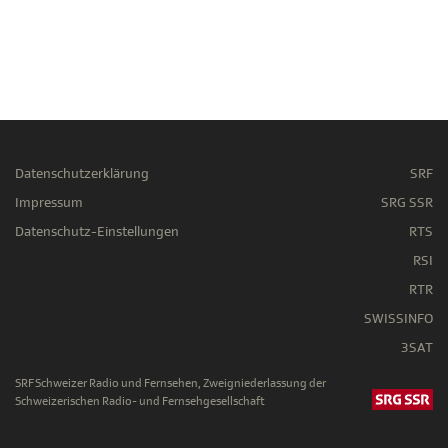
Datenschutzerklärung
SRF
Impressum
SRG SSR
Datenschutz-Einstellungen
RTS
RSI
RTR
SWISSINFO
3SAT
SRF Schweizer Radio und Fernsehen, Zweigniederlassung der
Schweizerischen Radio- und Fernsehgesellschaft