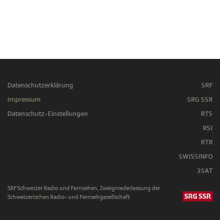
Datenschutzerklärung
SRF
Impressum
SRG SSR
Datenschutz-Einstellungen
RTS
RSI
RTR
SWISSINFO
3SAT
SRF Schweizer Radio und Fernsehen, Zweigniederlassung der
Schweizerischen Radio- und Fernsehgesellschaft