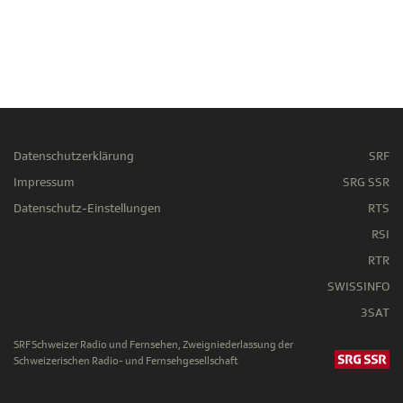
Datenschutzerklärung
SRF
Impressum
SRG SSR
Datenschutz-Einstellungen
RTS
RSI
RTR
SWISSINFO
3SAT
SRF Schweizer Radio und Fernsehen, Zweigniederlassung der
Schweizerischen Radio- und Fernsehgesellschaft