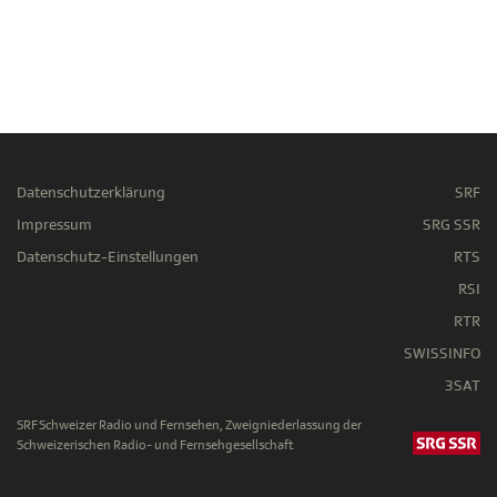
Datenschutzerklärung
SRF
Impressum
SRG SSR
Datenschutz-Einstellungen
RTS
RSI
RTR
SWISSINFO
3SAT
SRF Schweizer Radio und Fernsehen, Zweigniederlassung der
Schweizerischen Radio- und Fernsehgesellschaft