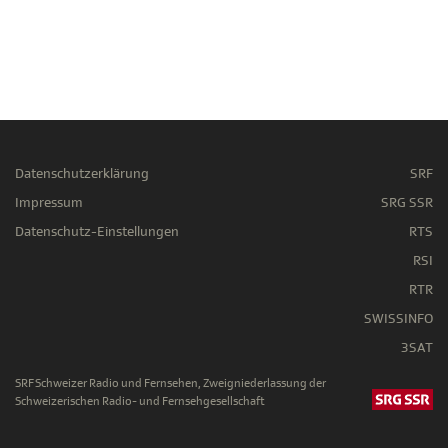
Datenschutzerklärung
SRF
Impressum
SRG SSR
Datenschutz-Einstellungen
RTS
RSI
RTR
SWISSINFO
3SAT
SRF Schweizer Radio und Fernsehen, Zweigniederlassung der
Schweizerischen Radio- und Fernsehgesellschaft