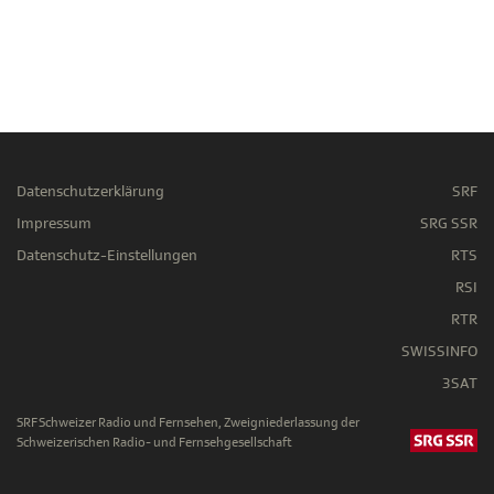
Datenschutzerklärung
SRF
Impressum
SRG SSR
Datenschutz-Einstellungen
RTS
RSI
RTR
SWISSINFO
3SAT
SRF Schweizer Radio und Fernsehen, Zweigniederlassung der
Schweizerischen Radio- und Fernsehgesellschaft