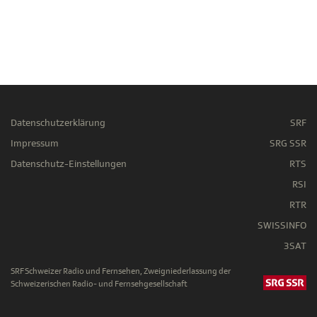
Datenschutzerklärung
SRF
Impressum
SRG SSR
Datenschutz-Einstellungen
RTS
RSI
RTR
SWISSINFO
3SAT
SRF Schweizer Radio und Fernsehen, Zweigniederlassung der
Schweizerischen Radio- und Fernsehgesellschaft