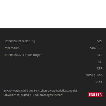
Datenschutzerklärung
SRF
Impressum
SRG SSR
Datenschutz-Einstellungen
RTS
RSI
RTR
SWISSINFO
3SAT
SRF Schweizer Radio und Fernsehen, Zweigniederlassung der
Schweizerischen Radio- und Fernsehgesellschaft