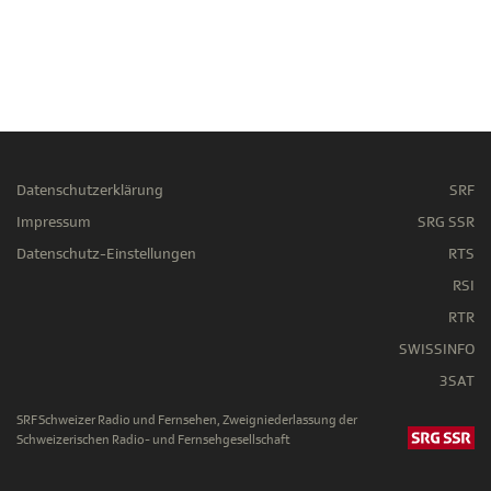
Datenschutzerklärung
SRF
Impressum
SRG SSR
Datenschutz-Einstellungen
RTS
RSI
RTR
SWISSINFO
3SAT
SRF Schweizer Radio und Fernsehen, Zweigniederlassung der
Schweizerischen Radio- und Fernsehgesellschaft