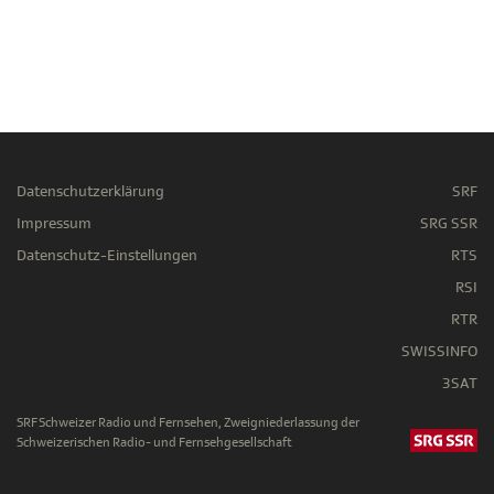
Datenschutzerklärung
SRF
Impressum
SRG SSR
Datenschutz-Einstellungen
RTS
RSI
RTR
SWISSINFO
3SAT
SRF Schweizer Radio und Fernsehen, Zweigniederlassung der
Schweizerischen Radio- und Fernsehgesellschaft