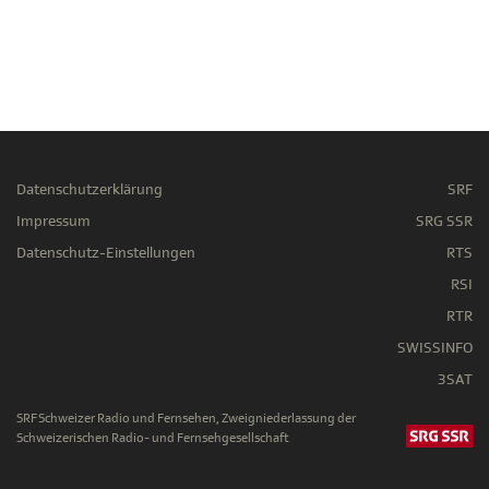
Datenschutzerklärung
SRF
Impressum
SRG SSR
Datenschutz-Einstellungen
RTS
RSI
RTR
SWISSINFO
3SAT
SRF Schweizer Radio und Fernsehen, Zweigniederlassung der
Schweizerischen Radio- und Fernsehgesellschaft