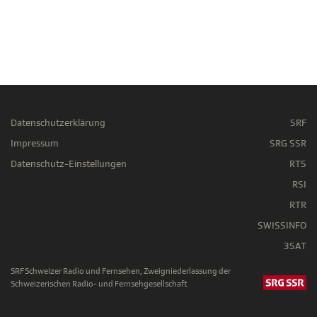
Datenschutzerklärung
SRF
Impressum
SRG SSR
Datenschutz-Einstellungen
RTS
RSI
RTR
SWISSINFO
3SAT
SRF Schweizer Radio und Fernsehen, Zweigniederlassung der
Schweizerischen Radio- und Fernsehgesellschaft