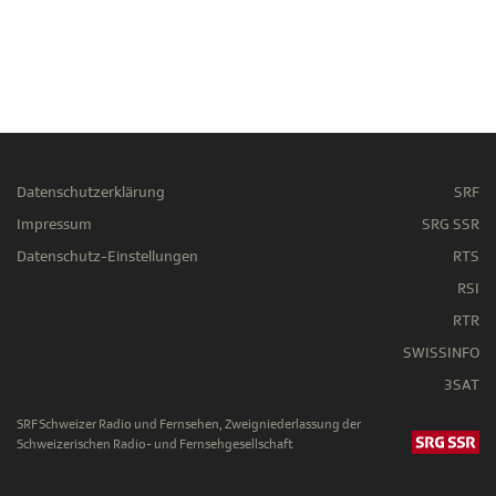
Datenschutzerklärung
SRF
Impressum
SRG SSR
Datenschutz-Einstellungen
RTS
RSI
RTR
SWISSINFO
3SAT
SRF Schweizer Radio und Fernsehen, Zweigniederlassung der
Schweizerischen Radio- und Fernsehgesellschaft