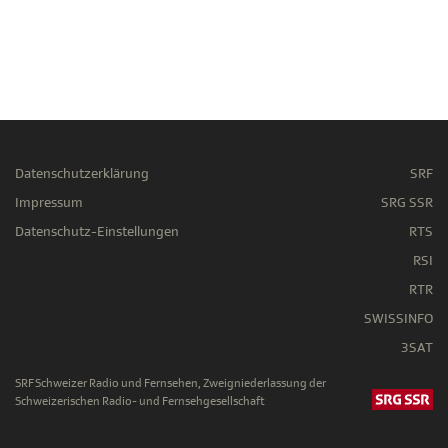
Datenschutzerklärung
SRF
Impressum
SRG SSR
Datenschutz-Einstellungen
RTS
RSI
RTR
SWISSINFO
3SAT
SRF Schweizer Radio und Fernsehen, Zweigniederlassung der
Schweizerischen Radio- und Fernsehgesellschaft