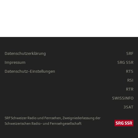
Datenschutzerklärung
SRF
Impressum
SRG SSR
Datenschutz-Einstellungen
RTS
RSI
RTR
SWISSINFO
3SAT
SRF Schweizer Radio und Fernsehen, Zweigniederlassung der
Schweizerischen Radio- und Fernsehgesellschaft