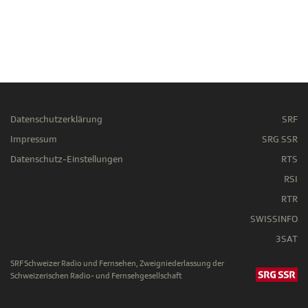
Datenschutzerklärung
SRF
Impressum
SRG SSR
Datenschutz-Einstellungen
RTS
RSI
RTR
SWISSINFO
3SAT
SRF Schweizer Radio und Fernsehen, Zweigniederlassung der
Schweizerischen Radio- und Fernsehgesellschaft