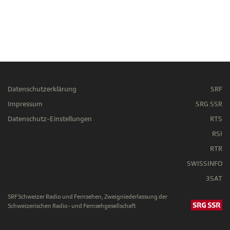
Datenschutzerklärung
SRF
Impressum
SRG SSR
Datenschutz-Einstellungen
RTS
RSI
RTR
SWISSINFO
3SAT
SRF Schweizer Radio und Fernsehen, Zweigniederlassung der
Schweizerischen Radio- und Fernsehgesellschaft