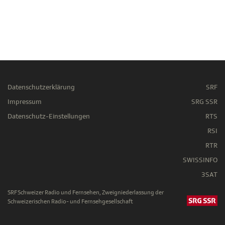
Datenschutzerklärung
SRF
Impressum
SRG SSR
Datenschutz-Einstellungen
RTS
RSI
RTR
SWISSINFO
3SAT
SRF Schweizer Radio und Fernsehen, Zweigniederlassung der
Schweizerischen Radio- und Fernsehgesellschaft