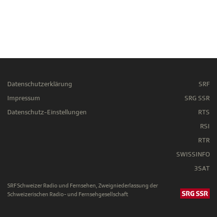
Datenschutzerklärung
SRF
Impressum
SRG SSR
Datenschutz-Einstellungen
RTS
RSI
RTR
SWISSINFO
3SAT
SRF Schweizer Radio und Fernsehen, Zweigniederlassung der
Schweizerischen Radio- und Fernsehgesellschaft