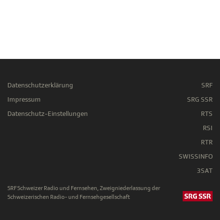
Datenschutzerklärung
SRF
Impressum
SRG SSR
Datenschutz-Einstellungen
RTS
RSI
RTR
SWISSINFO
3SAT
SRF Schweizer Radio und Fernsehen, Zweigniederlassung der
Schweizerischen Radio- und Fernsehgesellschaft