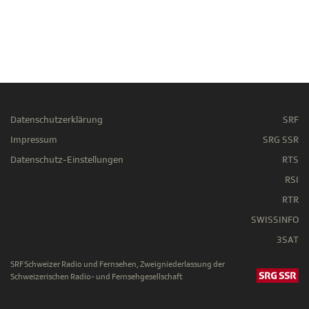
Datenschutzerklärung
SRF
Impressum
SRG SSR
Datenschutz-Einstellungen
RTS
RSI
RTR
SWISSINFO
3SAT
SRF Schweizer Radio und Fernsehen, Zweigniederlassung der
Schweizerischen Radio- und Fernsehgesellschaft