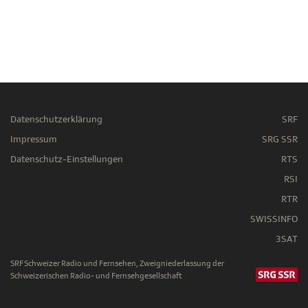
Datenschutzerklärung
SRF
Impressum
SRG SSR
Datenschutz-Einstellungen
RTS
RSI
RTR
SWISSINFO
3SAT
SRF Schweizer Radio und Fernsehen, Zweigniederlassung der
Schweizerischen Radio- und Fernsehgesellschaft