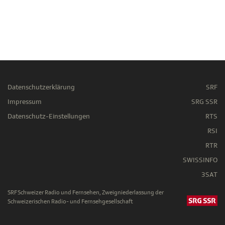
Datenschutzerklärung
SRF
Impressum
SRG SSR
Datenschutz-Einstellungen
RTS
RSI
RTR
SWISSINFO
3SAT
SRF Schweizer Radio und Fernsehen, Zweigniederlassung der
Schweizerischen Radio- und Fernsehgesellschaft