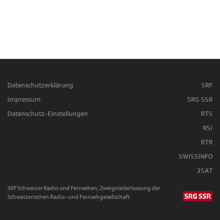
Datenschutzerklärung
SRF
Impressum
SRG SSR
Datenschutz-Einstellungen
RTS
RSI
RTR
SWISSINFO
3SAT
SRF Schweizer Radio und Fernsehen, Zweigniederlassung der
Schweizerischen Radio- und Fernsehgesellschaft