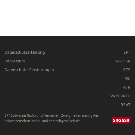
Datenschutzerklärung
SRF
Impressum
SRG SSR
Datenschutz-Einstellungen
RTS
RSI
RTR
SWISSINFO
3SAT
SRF Schweizer Radio und Fernsehen, Zweigniederlassung der
Schweizerischen Radio- und Fernsehgesellschaft