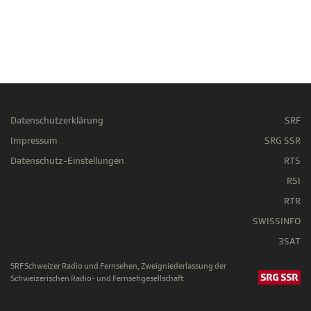
Datenschutzerklärung
SRF
Impressum
SRG SSR
Datenschutz-Einstellungen
RTS
RSI
RTR
SWISSINFO
3SAT
SRF Schweizer Radio und Fernsehen, Zweigniederlassung der
Schweizerischen Radio- und Fernsehgesellschaft