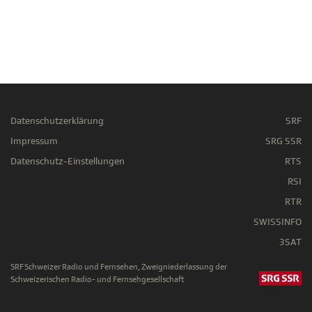
Datenschutzerklärung
SRF
Impressum
SRG SSR
Datenschutz-Einstellungen
RTS
RSI
RTR
SWISSINFO
3SAT
SRF Schweizer Radio und Fernsehen, Zweigniederlassung der
Schweizerischen Radio- und Fernsehgesellschaft