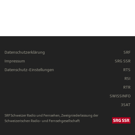
Datenschutzerklärung
SRF
Impressum
SRG SSR
Datenschutz-Einstellungen
RTS
RSI
RTR
SWISSINFO
3SAT
SRF Schweizer Radio und Fernsehen, Zweigniederlassung der
Schweizerischen Radio- und Fernsehgesellschaft