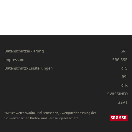
Datenschutzerklärung
SRF
Impressum
SRG SSR
Datenschutz-Einstellungen
RTS
RSI
RTR
SWISSINFO
3SAT
SRF Schweizer Radio und Fernsehen, Zweigniederlassung der
Schweizerischen Radio- und Fernsehgesellschaft