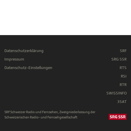
Datenschutzerklärung
SRF
Impressum
SRG SSR
Datenschutz-Einstellungen
RTS
RSI
RTR
SWISSINFO
3SAT
SRF Schweizer Radio und Fernsehen, Zweigniederlassung der
Schweizerischen Radio- und Fernsehgesellschaft