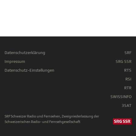
Datenschutzerklärung
SRF
Impressum
SRG SSR
Datenschutz-Einstellungen
RTS
RSI
RTR
SWISSINFO
3SAT
SRF Schweizer Radio und Fernsehen, Zweigniederlassung der
Schweizerischen Radio- und Fernsehgesellschaft