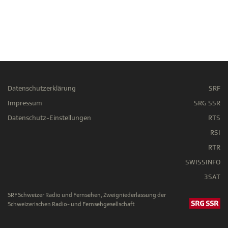
Datenschutzerklärung
SRF
Impressum
SRG SSR
Datenschutz-Einstellungen
RTS
RSI
RTR
SWISSINFO
3SAT
SRF Schweizer Radio und Fernsehen, Zweigniederlassung der
Schweizerischen Radio- und Fernsehgesellschaft