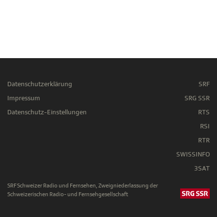
Datenschutzerklärung
SRF
Impressum
SRG SSR
Datenschutz-Einstellungen
RTS
RSI
RTR
SWISSINFO
3SAT
SRF Schweizer Radio und Fernsehen, Zweigniederlassung der
Schweizerischen Radio- und Fernsehgesellschaft