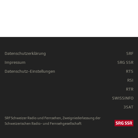
Datenschutzerklärung
SRF
Impressum
SRG SSR
Datenschutz-Einstellungen
RTS
RSI
RTR
SWISSINFO
3SAT
SRF Schweizer Radio und Fernsehen, Zweigniederlassung der
Schweizerischen Radio- und Fernsehgesellschaft