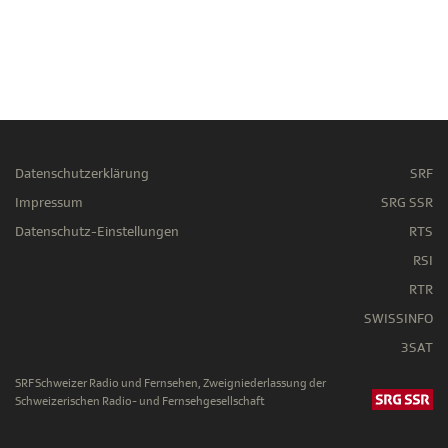
Datenschutzerklärung
SRF
Impressum
SRG SSR
Datenschutz-Einstellungen
RTS
RSI
RTR
SWISSINFO
3SAT
SRF Schweizer Radio und Fernsehen, Zweigniederlassung der
Schweizerischen Radio- und Fernsehgesellschaft