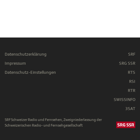
Datenschutzerklärung
SRF
Impressum
SRG SSR
Datenschutz-Einstellungen
RTS
RSI
RTR
SWISSINFO
3SAT
SRF Schweizer Radio und Fernsehen, Zweigniederlassung der
Schweizerischen Radio- und Fernsehgesellschaft