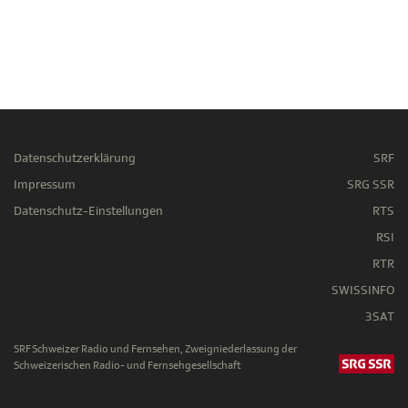
Datenschutzerklärung
SRF
Impressum
SRG SSR
Datenschutz-Einstellungen
RTS
RSI
RTR
SWISSINFO
3SAT
SRF Schweizer Radio und Fernsehen, Zweigniederlassung der
Schweizerischen Radio- und Fernsehgesellschaft