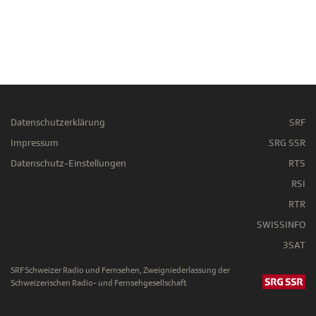
Datenschutzerklärung
SRF
Impressum
SRG SSR
Datenschutz-Einstellungen
RTS
RSI
RTR
SWISSINFO
3SAT
SRF Schweizer Radio und Fernsehen, Zweigniederlassung der
Schweizerischen Radio- und Fernsehgesellschaft