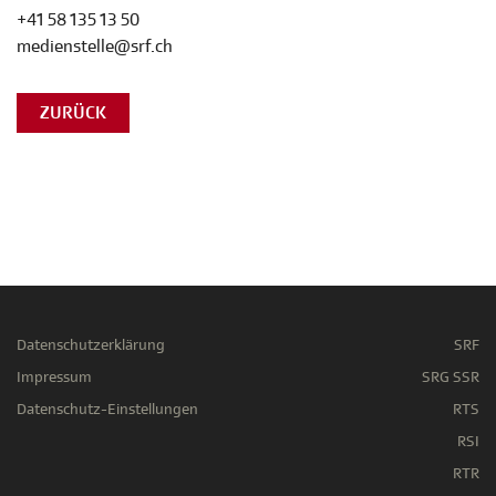
+41 58 135 13 50
medienstelle@srf.ch
ZURÜCK
Datenschutzerklärung
SRF
Impressum
SRG SSR
Datenschutz-Einstellungen
RTS
RSI
RTR