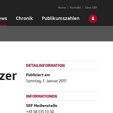
Home
Kontakt
Über SRF
ews
Chronik
Publikumszahlen
DETAILINFORMATION
zer
Publiziert am
Sonntag, 1. Januar 2017
INFORMATIONEN
SRF Medienstelle
+41 58 135 13 50