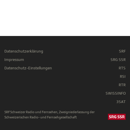
Datenschutzerklärung
SRF
Impressum
SRG SSR
Datenschutz-Einstellungen
RTS
RSI
RTR
SWISSINFO
3SAT
SRF Schweizer Radio und Fernsehen, Zweigniederlassung der
Schweizerischen Radio- und Fernsehgesellschaft