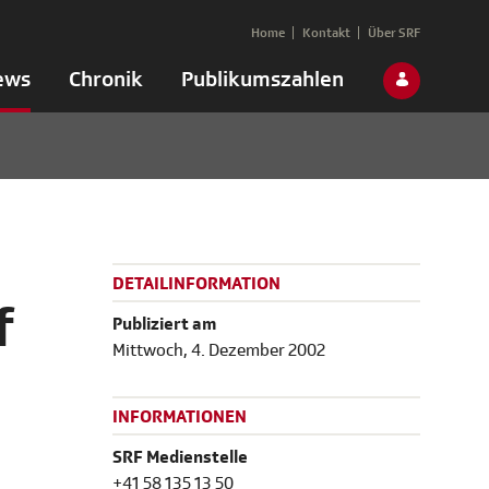
Home
Kontakt
Über SRF
ews
Chronik
Publikumszahlen
DETAILINFORMATION
f
Publiziert am
Mittwoch, 4. Dezember 2002
INFORMATIONEN
SRF Medienstelle
+41 58 135 13 50